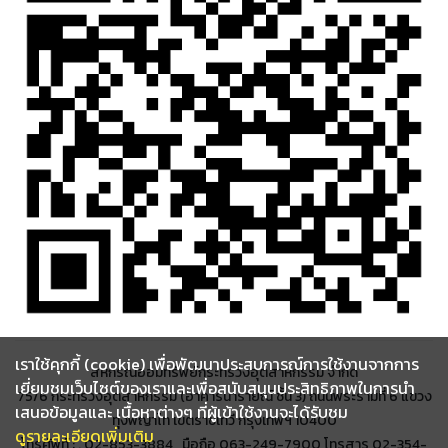
เราใช้คุกกี้ (cookie) เพื่อพัฒนาประสบการณ์การใช้งานจากการ
สหกรณ์ออมทรัพย์กระทรวงอุตสาหกรรม จำกัด
เยี่ยมชมเว็บไซต์ของเราและเพื่อสนับสนุนประสิทธิภาพในการนำ
75/6 กระทรวงอุตสาหกรรม (อาคารนารายณ์ ชั้น 3) ถนนพระรามที่ 6 แขวง
เสนอข้อมูลและ เนื้อหาต่างๆ ที่ผู้เข้าใช้งานจะได้รับชม
ทุ่งพญาไท เขตราชเทวี กรุงเทพฯ 10400
ดูรายละเอียดเพิ่มเติม
โทรศัพท์ : . 02-853-3884 , มือถือ 063-249-7900 โทรสาร 02-354-