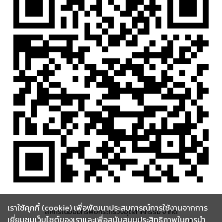
เราใช้คุกกี้ (cookie) เพื่อพัฒนาประสบการณ์การใช้งานจากการ
สหกรณ์ออมทรัพย์กระทรวงอุตสาหกรรม จำกัด
เยี่ยมชมเว็บไซต์ของเราและเพื่อสนับสนุนประสิทธิภาพในการนำ